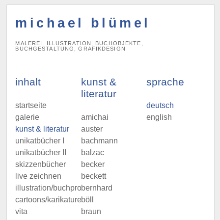
michael blümel
MALEREI, ILLUSTRATION, BUCHOBJEKTE,
BUCHGESTALTUNG, GRAFIKDESIGN
inhalt
kunst &
sprache
literatur
startseite
deutsch
galerie
amichai
english
kunst & literatur
auster
unikatbücher I
bachmann
unikatbücher II
balzac
skizzenbücher
becker
live zeichnen
beckett
illustration/buchprojekte
bernhard
cartoons/karikaturen
böll
vita
braun