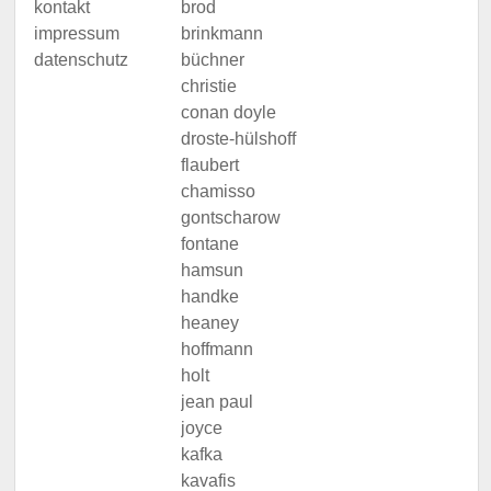
kontakt
brod
impressum
brinkmann
datenschutz
büchner
christie
conan doyle
droste-hülshoff
flaubert
chamisso
gontscharow
fontane
hamsun
handke
heaney
hoffmann
holt
jean paul
joyce
kafka
kavafis