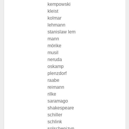
kempowski
kleist
kolmar
lehmann
stanislaw lem
mann
mörike
musil
neruda
oskamp
plenzdorf
raabe
reimann
rilke
saramago
shakespeare
schiller
schlink
solschenizyn