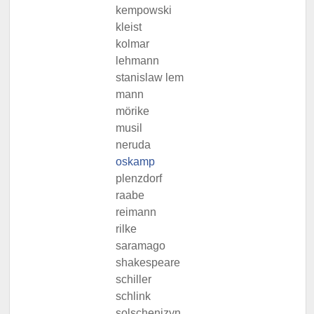
kempowski
kleist
kolmar
lehmann
stanislaw lem
mann
mörike
musil
neruda
oskamp
plenzdorf
raabe
reimann
rilke
saramago
shakespeare
schiller
schlink
solschenizyn