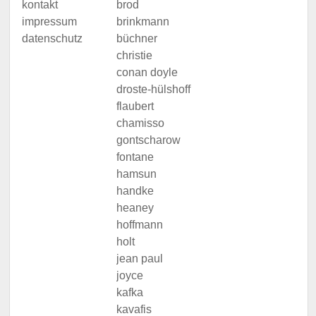
kontakt
brod
impressum
brinkmann
datenschutz
büchner
christie
conan doyle
droste-hülshoff
flaubert
chamisso
gontscharow
fontane
hamsun
handke
heaney
hoffmann
holt
jean paul
joyce
kafka
kavafis