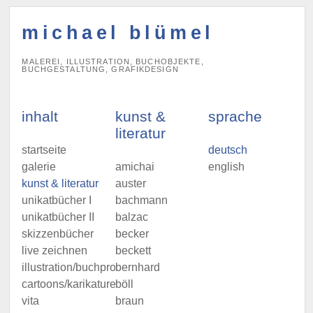
michael blümel
MALEREI, ILLUSTRATION, BUCHOBJEKTE,
BUCHGESTALTUNG, GRAFIKDESIGN
inhalt
kunst &
sprache
literatur
startseite
deutsch
galerie
amichai
english
kunst & literatur
auster
unikatbücher I
bachmann
unikatbücher II
balzac
skizzenbücher
becker
live zeichnen
beckett
illustration/buchprojekte
bernhard
cartoons/karikaturen
böll
vita
braun