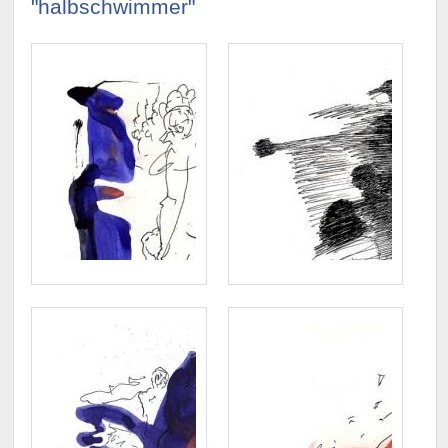
"halbschwimmer"