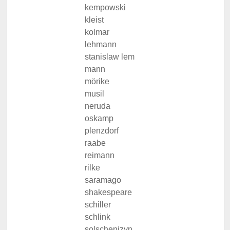
kempowski
kleist
kolmar
lehmann
stanislaw lem
mann
mörike
musil
neruda
oskamp
plenzdorf
raabe
reimann
rilke
saramago
shakespeare
schiller
schlink
solschenizyn