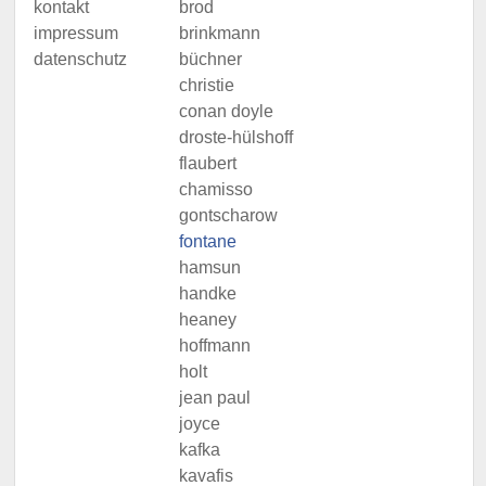
kontakt
brod
impressum
brinkmann
datenschutz
büchner
christie
conan doyle
droste-hülshoff
flaubert
chamisso
gontscharow
fontane
hamsun
handke
heaney
hoffmann
holt
jean paul
joyce
kafka
kavafis