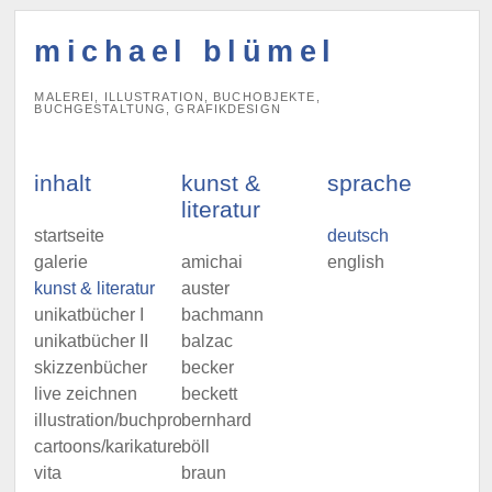
michael blümel
MALEREI, ILLUSTRATION, BUCHOBJEKTE,
BUCHGESTALTUNG, GRAFIKDESIGN
inhalt
kunst &
sprache
literatur
startseite
deutsch
galerie
amichai
english
kunst & literatur
auster
unikatbücher I
bachmann
unikatbücher II
balzac
skizzenbücher
becker
live zeichnen
beckett
illustration/buchprojekte
bernhard
cartoons/karikaturen
böll
vita
braun