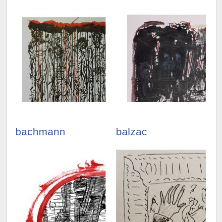
bachmann
balzac