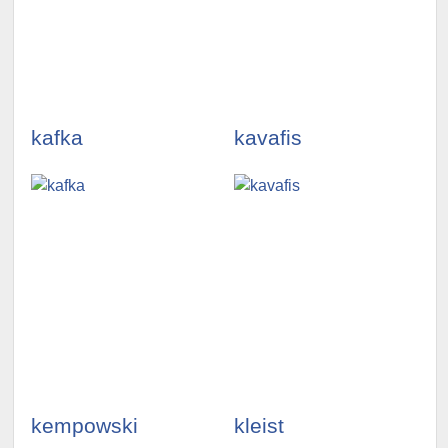
illustrationen
illustrationen
ansehen »
ansehen »
kafka
kavafis
illustrationen
illustrationen
ansehen »
ansehen »
kempowski
kleist