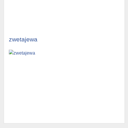
illustrationen
illustrationen
ansehen »
ansehen »
zwetajewa
illustrationen
illustrationen
ansehen »
ansehen »