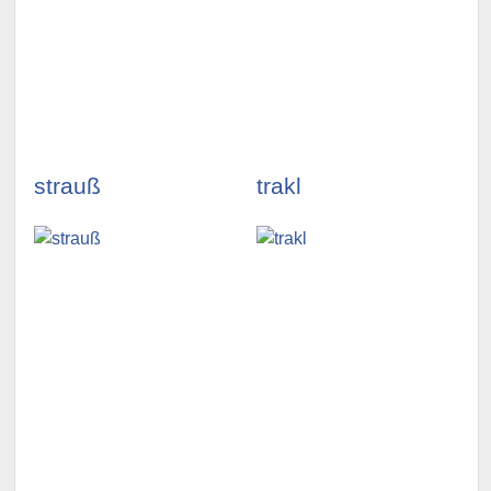
illustrationen
illustrationen
ansehen »
ansehen »
strauß
trakl
illustrationen
illustrationen
ansehen »
ansehen »