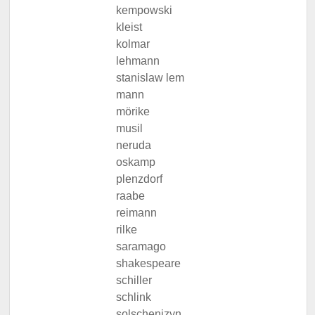
kempowski
kleist
kolmar
lehmann
stanislaw lem
mann
mörike
musil
neruda
oskamp
plenzdorf
raabe
reimann
rilke
saramago
shakespeare
schiller
schlink
solschenizyn