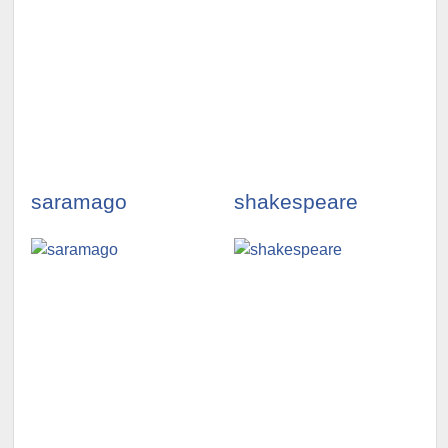
illustrationen
illustrationen
ansehen »
ansehen »
saramago
shakespeare
illustrationen
illustrationen
ansehen »
ansehen »