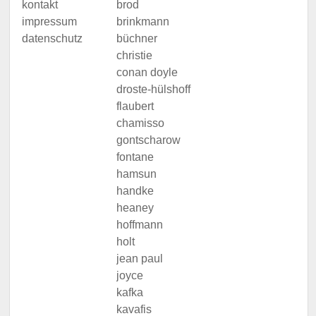
kontakt
brod
impressum
brinkmann
datenschutz
büchner
christie
conan doyle
droste-hülshoff
flaubert
chamisso
gontscharow
fontane
hamsun
handke
heaney
hoffmann
holt
jean paul
joyce
kafka
kavafis