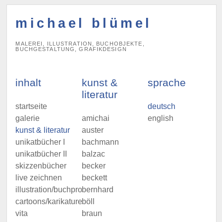
michael blümel
MALEREI, ILLUSTRATION, BUCHOBJEKTE,
BUCHGESTALTUNG, GRAFIKDESIGN
inhalt
kunst &
sprache
literatur
startseite
deutsch
galerie
amichai
english
kunst & literatur
auster
unikatbücher I
bachmann
unikatbücher II
balzac
skizzenbücher
becker
live zeichnen
beckett
illustration/buchprojekte
bernhard
cartoons/karikaturen
böll
vita
braun