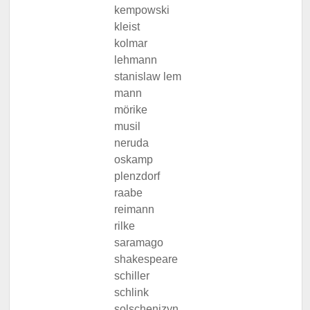
kempowski
kleist
kolmar
lehmann
stanislaw lem
mann
mörike
musil
neruda
oskamp
plenzdorf
raabe
reimann
rilke
saramago
shakespeare
schiller
schlink
solschenizyn