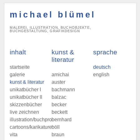
michael blümel
MALEREI, ILLUSTRATION, BUCHOBJEKTE,
BUCHGESTALTUNG, GRAFIKDESIGN
inhalt
kunst &
sprache
literatur
startseite
deutsch
galerie
amichai
english
kunst & literatur
auster
unikatbücher I
bachmann
unikatbücher II
balzac
skizzenbücher
becker
live zeichnen
beckett
illustration/buchprojekte
bernhard
cartoons/karikaturen
böll
vita
braun