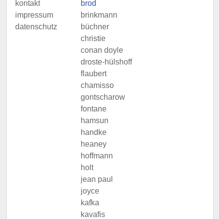
kontakt
brod
impressum
brinkmann
datenschutz
büchner
christie
conan doyle
droste-hülshoff
flaubert
chamisso
gontscharow
fontane
hamsun
handke
heaney
hoffmann
holt
jean paul
joyce
kafka
kavafis