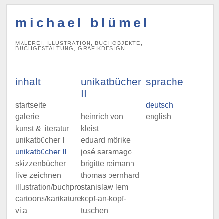
michael blümel
MALEREI, ILLUSTRATION, BUCHOBJEKTE,
BUCHGESTALTUNG, GRAFIKDESIGN
inhalt
unikatbücher
sprache
II
startseite
deutsch
galerie
heinrich von
english
kunst & literatur
kleist
unikatbücher I
eduard mörike
unikatbücher II
josé saramago
skizzenbücher
brigitte reimann
live zeichnen
thomas bernhard
illustration/buchprojekte
stanislaw lem
cartoons/karikaturen
kopf-an-kopf-
vita
tuschen