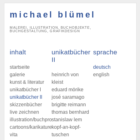
michael blümel
MALEREI, ILLUSTRATION, BUCHOBJEKTE,
BUCHGESTALTUNG, GRAFIKDESIGN
inhalt
unikatbücher
sprache
II
startseite
deutsch
galerie
heinrich von
english
kunst & literatur
kleist
unikatbücher I
eduard mörike
unikatbücher II
josé saramago
skizzenbücher
brigitte reimann
live zeichnen
thomas bernhard
illustration/buchprojekte
stanislaw lem
cartoons/karikaturen
kopf-an-kopf-
vita
tuschen