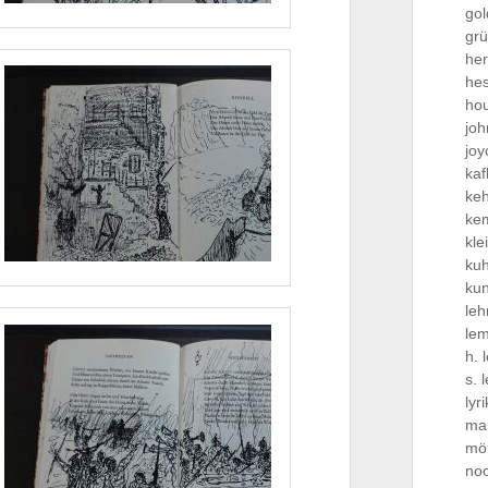
gol
grü
he
he
hou
jo
joy
kaf
ke
ke
kle
kuh
ku
le
le
h. 
s. 
lyr
ma
mö
no