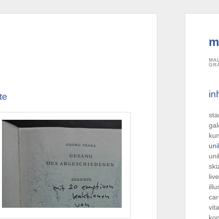
m
MA
GR
in
te
sta
gal
kun
uni
uni
ski
liv
ill
car
vit
kon