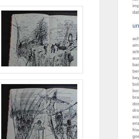
im
dat
un
ac
ami
ar
aus
ba
be
be
bo
bo
br
dos
dro
ec
en
fri
go