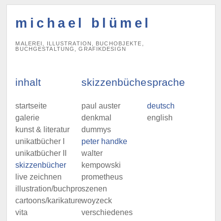
michael blümel
MALEREI, ILLUSTRATION, BUCHOBJEKTE,
BUCHGESTALTUNG, GRAFIKDESIGN
inhalt
skizzenbücher
sprache
startseite
paul auster
deutsch
galerie
denkmal
english
kunst & literatur
dummys
unikatbücher I
peter handke
unikatbücher II
walter
skizzenbücher
kempowski
live zeichnen
prometheus
illustration/buchprojekte
szenen
cartoons/karikaturen
woyzeck
vita
verschiedenes