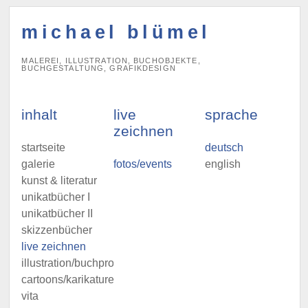
michael blümel
MALEREI, ILLUSTRATION, BUCHOBJEKTE,
BUCHGESTALTUNG, GRAFIKDESIGN
inhalt
live
sprache
zeichnen
startseite
deutsch
galerie
fotos/events
english
kunst & literatur
unikatbücher I
unikatbücher II
skizzenbücher
live zeichnen
illustration/buchprojekte
cartoons/karikaturen
vita